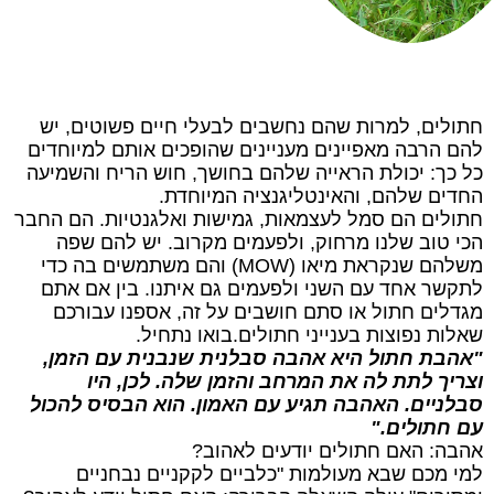
חתולים
,
למרות
שהם
נחשבים
לבעלי
חיים
פשוטים
,
יש
להם
הרבה
מאפיינים
מעניינים
שהופכים
אותם
למיוחדים
כל
כך
:
יכולת
הראייה
שלהם
בחושך
,
חוש
הריח
והשמיעה
החדים
שלהם
,
והאינטליגנציה
המיוחדת
.
חתולים
הם
סמל
לעצמאות
,
גמישות
ואלגנטיות
.
הם
החבר
הכי
טוב
שלנו
מרחוק
,
ולפעמים
מקרוב
.
יש
להם
שפה
משלהם
שנקראת
מיאו
(MOW)
והם
משתמשים
בה
כדי
לתקשר
אחד
עם
השני
ולפעמים
גם
איתנו
.
בין
אם
אתם
מגדלים
חתול
או
סתם
חושבים
על
זה
,
אספנו
עבורכם
שאלות
נפוצות
בענייני
חתולים
.
בואו
נתחיל
.
"
אהבת
חתול
היא
אהבה
סבלנית
שנבנית
עם
הזמן
,
וצריך
לתת
לה
את
המרחב
והזמן
שלה
.
לכן
,
היו
סבלניים
.
האהבה
תגיע
עם
האמון
.
הוא
הבסיס
להכול
עם
חתולים
."
אהבה
:
האם
חתולים
יודעים
לאהוב
?
למי
מכם
שבא
מעולמות
"
כלביים
לקקניים
נבחניים