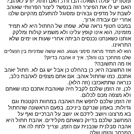
ומסורים
"
עולה
השאלה
הברורה
;
האם
חתול
יודע
לאהוב
?
האם
יש
לו
את
הפיצ
’
ר
הזה
בנפש
?
ליצור
הפרוותי
שאוהב
לשבת
על
מדפים
גבוהים
ומסוגל
להתעלם
מהקיום
שלנו
אחרי
יום
עבודה
ארוך
.
במבט
חטוף
נראה
שלא
.
שפתו
של
החתול
היא
לא
תמיד
מזמינה
,
הוא
אינו
קופץ
עלינו
ולא
משמיע
קולות
ומלקק
אותנו
כשאנחנו
נכנסים
הביתה
אחרי
שעות
או
ימים
שלא
התראינו
.
הוא
לא
תמיד
מראה
סימני
געגוע
.
הוא
עושה
שמיניות
בין
הנעליים
שלנו
מתחכך
בנו
והולך
.
איך
זו
אהבה
בדיוק
?
אז
מה
התשובה
?
אז
התשובה
היא
;
כן
בהחלט
כן
אבל
יש
גם
לא
.
חתול
יאהב
אתכם
,
כמו
שחתול
אוהב
.
אם
אתם
מצפים
לאהבת
כלב
,
כנראה
שתתאכזבו
(
וזה
הלא
).
לכן
,
זה
הזמן
שלכם
לקבל
חיה
שאוהבת
אתכם
כמו
שאתם
ולא
מצפה
מכם
לכלום
.
זה
הזמן
שלכם
לחפש
את
האהבה
במחוות
הקטנות
וגם
גדולות
;
באמון
שנרקם
ביניכם
,
בפעם
הראשונה
שהחתול
בא
מרצונו
ויושב
לידכם
או
יושב
על
הברכיים
ואף
על
המחשב
שלכם
בדיוק
כשאתם
מקלידים
.
אהבת
חתול
היא
אהבה
סבלנית
שנבנית
עם
הזמן
,
וצריך
לתת
לה
את
המרחב
והזמן
שלה
.