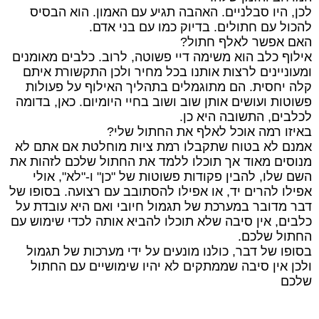
לכן
,
היו
סבלניים
.
האהבה
תגיע
עם
האמון
.
הוא
הבסיס
להכול
עם
חתולים
.
בדיוק
כמו
עם
בני
אדם
.
האם
אפשר
לאלף
חתול
?
אילוף
כלב
הוא
משימה
דיי
פשוטה
,
לרוב
.
כלבים
מאומנים
ומעוניינים
לרצות
אותנו
בכל
מחיר
ולכן
התקשורת
איתם
קלה
יחסית
.
הם
מתוגמלים
בתהליך
האילוף
על
פעולות
פשוטות
ועושים
אותן
שוב
ושוב
בחיי
היומיום
.
כאן
,
בדומה
לכלבים
,
התשובה
היא
כן
.
באיזו
רמה
אוכל
לאלף
את
החתול
שלי
?
אמנם
לא
בטוח
שתקבלו
רמת
ציות
מוחלטת
אם
אתם
לא
מנוסים
מאוד
אך
תוכלו
ללמד
את
החתול
שלכם
לזהות
את
השם
שלו
,
להבין
פקודות
פשוטות
של
"
כן
"
ו
-"
לא
",
אולי
אפילו
להרים
יד
,
או
אפילו
להסתובב
עם
רצועה
.
בסופו
של
דבר
מדובר
במערכת
של
תגמול
חיובי
ואם
היא
עובדת
על
כלבים
,
אין
סיבה
שלא
תוכלו
להביא
אותה
לכדי
שימוש
עם
החתול
שלכם
.
בסופו
של
דבר
,
כולנו
מונעים
על
ידי
מערכות
של
תגמול
ולכן
אין
סיבה
שממתקים
לא
יהיו
שימושיים
עם
החתול
שלכם